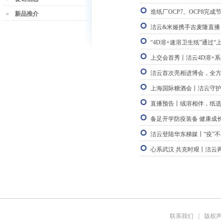
造纸厂OCP7、OCP8完
新品推介
洁云&米娅携手吉麦隆直播
“4D溶+速溶卫生纸”通过“
上交会首秀丨洁云4D溶+
洁云首次亮相进博会，全
上海国际糖酒会丨洁云守护
直播预告丨绒溶相伴，纸
备足开学防疫装备 健康成
洁云登陆华东梯媒丨“疫”
心系武汉 共克时艰丨洁云
联系我们
|
版权