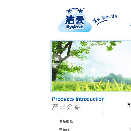
方
盒装面纸
手帕纸